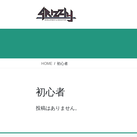
コ
ナ
ン
ビ
テ
ゲ
ン
ー
ツ
シ
へ
ョ
ス
ン
キ
に
ッ
移
HOME
初心者
プ
動
初心者
投稿はありません。